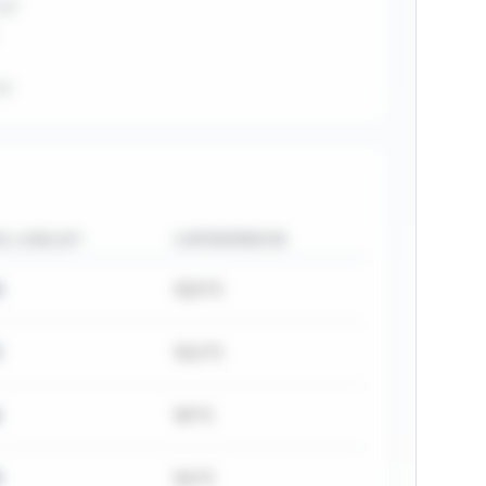
,27
11
AL LUSELAST
SJØTEMPERATUR
0
10,5 °C
10,2 °C
9,9 °C
9
9,6 °C