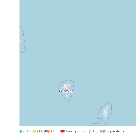
< 0,25
< 0,38
< 0,50
Over grensen (≥ 0,50)
Ingen data