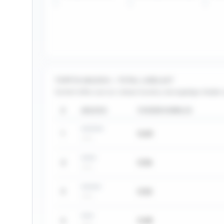
TOPP 10 ANLEGG — TOTAL LUSELAST
Sortert etter sum av voksen hunnlus, bevegelige stadier 
#
ANLEGG
VOKSEN HUNNLUS
•••••••••
1
0,60
••••••
••••••
2
0,56
••••••
••••••••
3
0,52
••••••
•••••
4
0,48