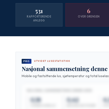
531
6
RAPPORTERENDE
OVER GRENSEN
ANLEGG
UTVIDET LUSESTATISTIKK
PRO
Nasjonal sammensetning denne
Mobile og fastsittende lus, sjøtemperatur og total luselas
NASJONAL SAMMENSETNING DENNE UKEN
0,18
0,42
0,
VOKSEN HUNNLUS
BEVEGELIGE STADIER
FAS