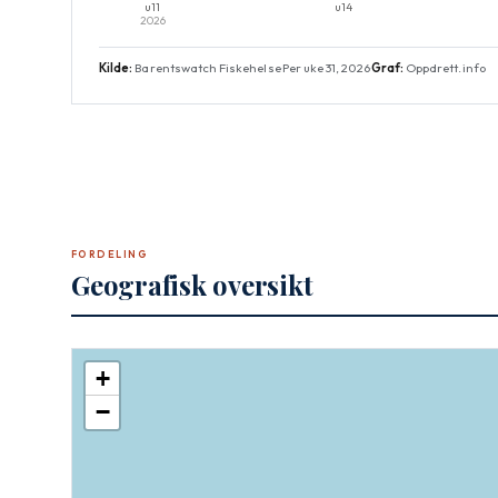
Kilde:
Barentswatch Fiskehelse
·
Per uke 31, 2026
·
Graf:
Oppdrett.info
FORDELING
Geografisk oversikt
+
−