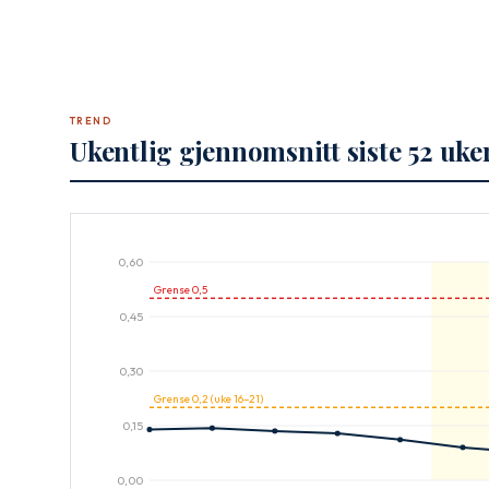
🔒
Lås opp utvidet lusestatist
Registrer en gratis konto for å se mobile og f
TREND
lus, sjøtemperatur og total luselast per 
Ukentlig gjennomsnitt siste 52 uke
Opprett gratis konto
Allerede registrert? Logg inn