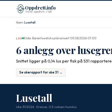
Oppdrett.info
Norsk oppdrett, i tall.
Hjem
Lusetall
/
Kilde: Barentswatch
·
synkronisert 05.08.2026 07:00
LUS
6 anlegg over lusegre
Snittet ligger på 0,14 lus per fisk på 531 rapporte
Se ukerapport for uke 31 →
Lusetall
Uke 31/2026 · Grense: 0.5 voksen hunnlus