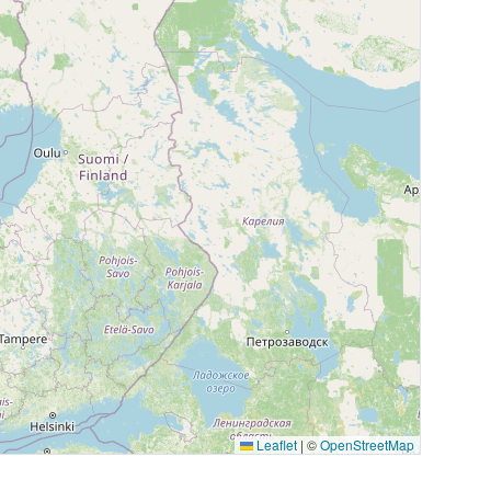
Leaflet
|
©
OpenStreetMap