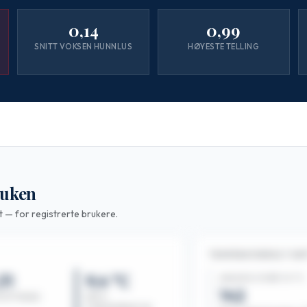
0,14
0,99
SNITT VOKSEN HUNNLUS
HØYESTE TELLING
 uken
t — for registrerte brukere.
TEMPERATURDELT SNI
31
9,4 °C
ANLEGG OVER 10 °C
142
TSITTENDE
SNITT