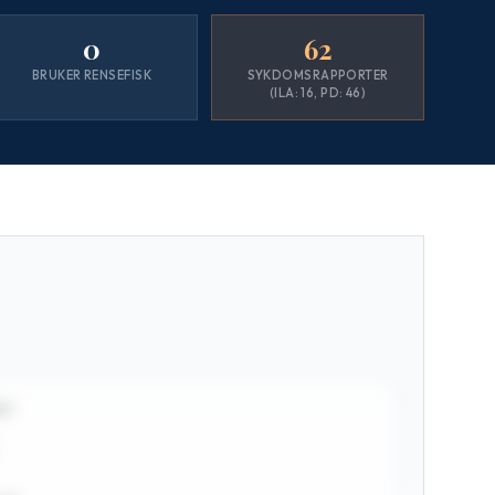
0
62
BRUKER RENSEFISK
SYKDOMSRAPPORTER
(ILA: 16, PD: 46)
TT