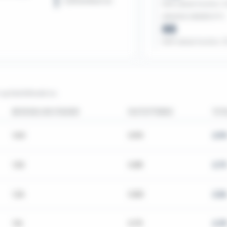
SJØTEMPERATUR
Snitt voksen hunnlus: 0
ANLEGG UNDER 8 °C
88
Snitt voksen hunnlus: 0,
og fastsittende lus.
BEVEGELIGE STADIER
FASTSITTENDE
TOT
1,40
0,90
2,9
1,32
0,85
2,73
1,24
0,80
2,56
1,16
0,75
2,3