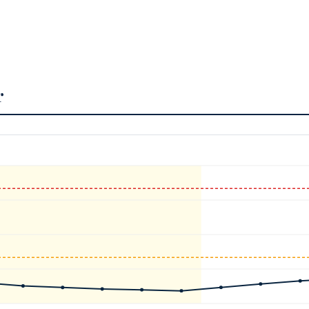
ikk
astsittende
anlegg.
r