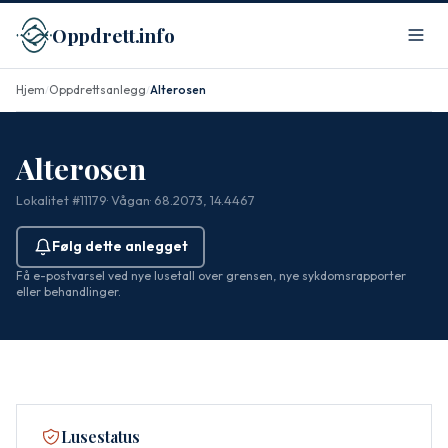
Oppdrett.info
Hjem
Oppdrettsanlegg
Alterosen
/
/
Alterosen
Lokalitet #11179
· Vågan
· 68.2073, 14.4467
Følg dette anlegget
Få e-postvarsel ved nye lusetall over grensen, nye sykdomsrapporter
eller behandlinger.
Lusestatus