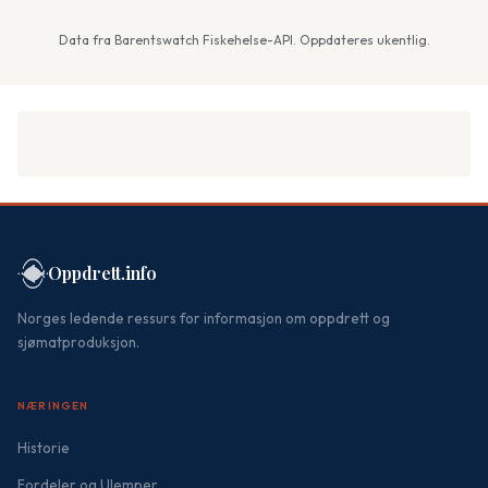
Data fra Barentswatch Fiskehelse-API. Oppdateres ukentlig.
Oppdrett.info
Norges ledende ressurs for informasjon om oppdrett og
sjømatproduksjon.
NÆRINGEN
Historie
Fordeler og Ulemper