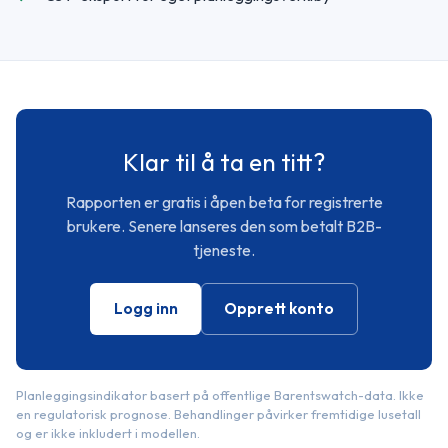
Klar til å ta en titt?
Rapporten er gratis i åpen beta for registrerte
brukere. Senere lanseres den som betalt B2B-
tjeneste.
Logg inn
Opprett konto
Planleggingsindikator basert på offentlige Barentswatch-data. Ikke
en regulatorisk prognose. Behandlinger påvirker fremtidige lusetall
og er ikke inkludert i modellen.