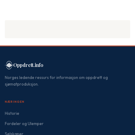
Oppdrett.info
Norges ledende ressurs for informasjon om oppdrett og
sjømatproduksjon.
NÆRINGEN
Historie
Fordeler og Ulemper
Selskaper