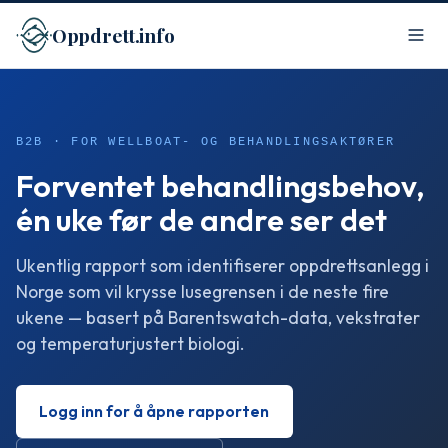
Oppdrett.info
B2B · FOR WELLBOAT- OG BEHANDLINGSAKTØRER
Forventet behandlingsbehov,
én uke før de andre ser det
Ukentlig rapport som identifiserer oppdrettsanlegg i
Norge som vil krysse lusegrensen i de neste fire
ukene — basert på Barentswatch-data, vekstrater
og temperaturjustert biologi.
Logg inn for å åpne rapporten