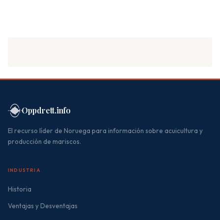
Oppdrett.info
El recurso líder de Noruega para información sobre acuicultura y
producción de mariscos.
INDUSTRIA
Historia
Ventajas y Desventajas