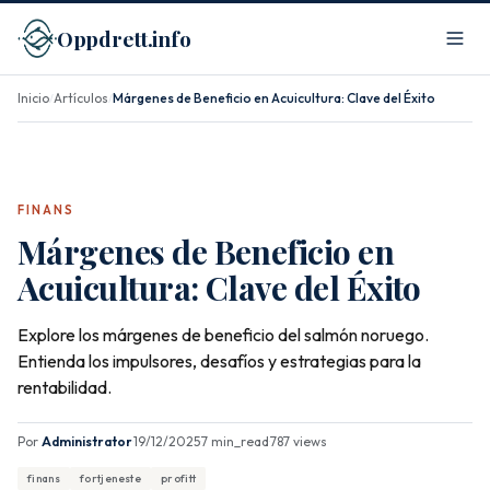
Oppdrett.info
Inicio
Artículos
Márgenes de Beneficio en Acuicultura: Clave del Éxito
/
/
FINANS
Márgenes de Beneficio en
Acuicultura: Clave del Éxito
Explore los márgenes de beneficio del salmón noruego.
Entienda los impulsores, desafíos y estrategias para la
rentabilidad.
Por
Administrator
·
19/12/2025
·
7 min_read
·
787 views
finans
fortjeneste
profitt