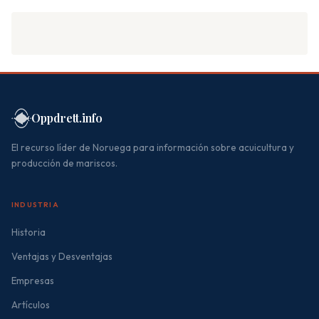
Oppdrett.info
El recurso líder de Noruega para información sobre acuicultura y
producción de mariscos.
INDUSTRIA
Historia
Ventajas y Desventajas
Empresas
Artículos