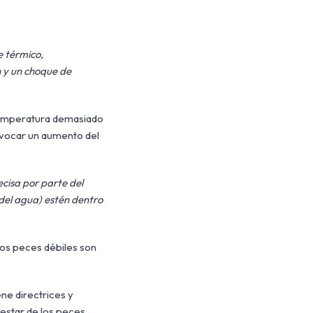
e térmico,
n y un choque de
 temperatura demasiado
ovocar un aumento del
cisa por parte del
del agua) estén dentro
Los peces débiles son
ne directrices y
nestar de los peces.