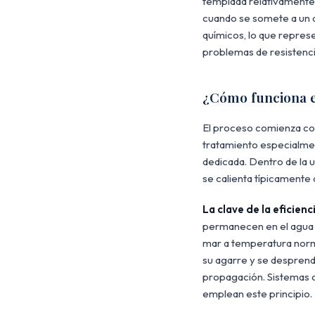
templada relativamente 
cuando se somete a un a
químicos, lo que repres
problemas de resistenci
¿Cómo funciona e
El proceso comienza co
tratamiento especialme
dedicada. Dentro de la 
se calienta típicamente
La clave de la eficien
permanecen en el agua
mar a temperatura norma
su agarre y se desprend
propagación. Sistemas c
emplean este principio.