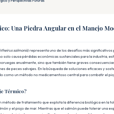
gico y Perspectivas Futuras
ico: Una Piedra Angular en el Manejo Mo
theirus salmonis
) representa uno de los desafíos más significativos 
o solo causa pérdidas económicas sustanciales para la industria, es
noruegas anualmente, sino que también tiene graves consecuencias
nes de peces salvajes. En la búsqueda de soluciones eficaces y soste
ido como un método no medicamentoso central para combatir el pio
oje Térmico?
n método de tratamiento que explota la diferencia biológica en la tol
lmón y el piojo de mar. Mientras que el salmón puede tolerar una e