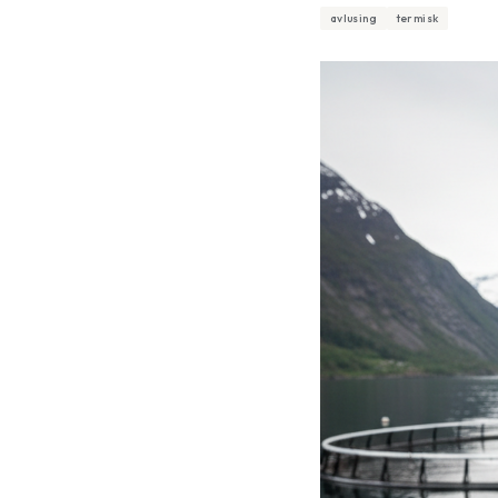
avlusing
termisk