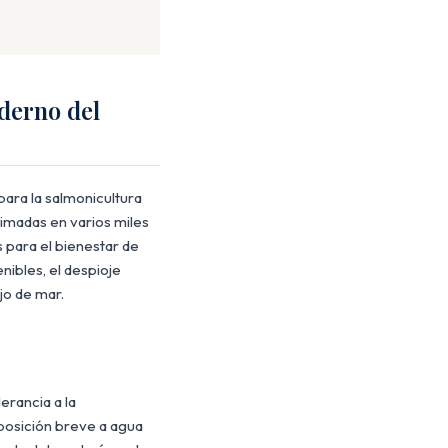
derno del
para la salmonicultura
timadas en varios miles
 para el bienestar de
nibles, el despioje
jo de mar.
erancia a la
xposición breve a agua