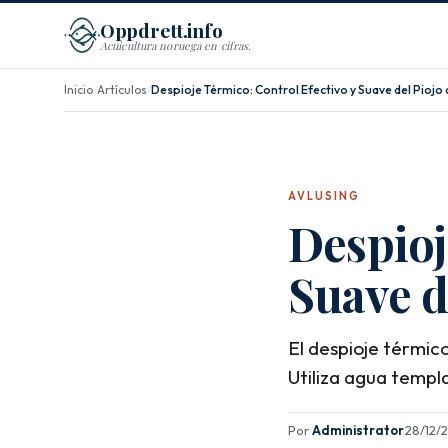
Oppdrett.info
Acuicultura noruega en cifras.
Inicio
Artículos
Despioje Térmico: Control Efectivo y Suave del Piojo
/
/
AVLUSING
Despioj
Suave d
El despioje térmic
Utiliza agua templa
Por
Administrator
·
28/12/