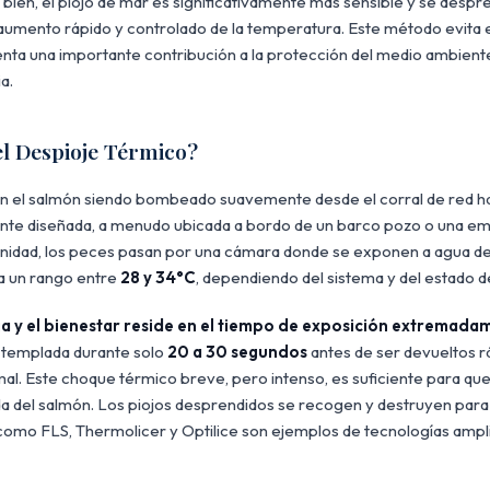
bien, el piojo de mar es significativamente más sensible y se desp
umento rápido y controlado de la temperatura. Este método evita 
enta una importante contribución a la protección del medio ambiente
a.
l Despioje Térmico?
n el salmón siendo bombeado suavemente desde el corral de red ha
nte diseñada, a menudo ubicada a bordo de un barco pozo o una em
unidad, los peces pasan por una cámara donde se exponen a agua de
 a un rango entre
28 y 34°C
, dependiendo del sistema y del estado de
cia y el bienestar reside en el tiempo de exposición extremada
 templada durante solo
20 a 30 segundos
antes de ser devueltos r
l. Este choque térmico breve, pero intenso, es suficiente para que 
a del salmón. Los piojos desprendidos se recogen y destruyen para
omo FLS, Thermolicer y Optilice son ejemplos de tecnologías ampli