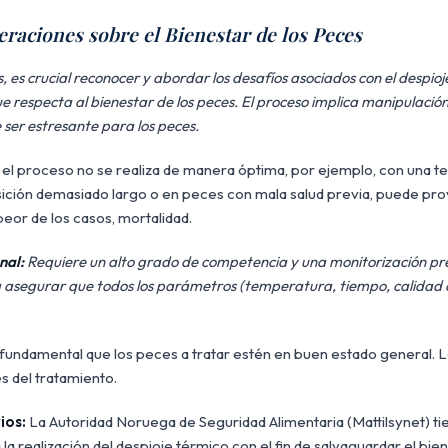
eraciones sobre el Bienestar de los Peces
, es crucial reconocer y abordar los desafíos asociados con el despioj
e respecta al bienestar de los peces. El proceso implica manipulació
er estresante para los peces.
 el proceso no se realiza de manera óptima, por ejemplo, con una
sición demasiado largo o en peces con mala salud previa, puede pr
 peor de los casos, mortalidad.
nal:
Requiere un alto grado de competencia y una monitorización pre
 asegurar que todos los parámetros (temperatura, tiempo, calidad 
fundamental que los peces a tratar estén en buen estado general. 
s del tratamiento.
ios:
La Autoridad Noruega de Seguridad Alimentaria (Mattilsynet) tie
 la realización del despioje térmico con el fin de salvaguardar el bie