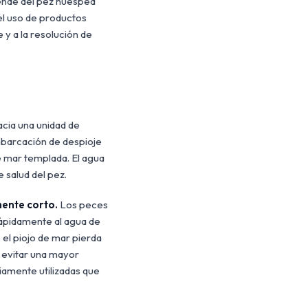
rende del pez huésped
el uso de productos
 y a la resolución de
cia una unidad de
barcación de despioje
 mar templada. El agua
 salud del pez.
mente corto.
Los peces
ápidamente al agua de
el piojo de mar pierda
 evitar una mayor
amente utilizadas que