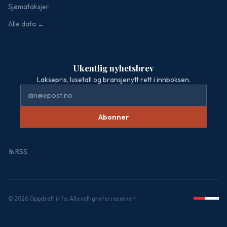
Sjømataksjer
Alle data →
Ukentlig nyhetsbrev
Laksepris, lusetall og bransjenytt rett i innboksen.
Abonner
RSS
© 2026 Oppdrett.info. Alle rettigheter reservert.