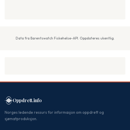
Data fra Barentswatch Fiskehelse-API. Oppdateres ukentlig.
Oppdrett.info
Norges ledende ressurs for informasjon om oppdrett og
sjømatproduksjon.