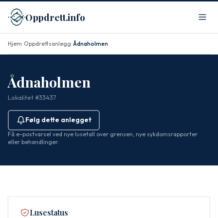
Oppdrett.info
Hjem
Oppdrettsanlegg
Ådnaholmen
/
/
Ådnaholmen
Lokalitet #33437
Følg dette anlegget
Få e-postvarsel ved nye lusetall over grensen, nye sykdomsrapporter
eller behandlinger.
Lusestatus