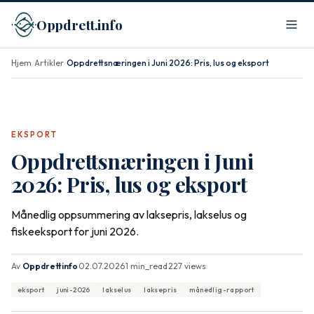
Oppdrett.info
Hjem
Artikler
Oppdrettsnæringen i Juni 2026: Pris, lus og eksport
/
/
EKSPORT
Oppdrettsnæringen i Juni
2026: Pris, lus og eksport
Månedlig oppsummering av laksepris, lakselus og
fiskeeksport for juni 2026.
Av
Oppdrettinfo
·
02.07.2026
·
1 min_read
·
227 views
eksport
juni-2026
lakselus
laksepris
månedlig-rapport