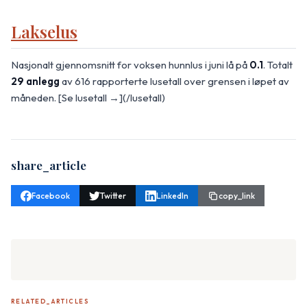
Lakselus
Nasjonalt gjennomsnitt for voksen hunnlus i juni lå på
0.1
. Totalt
29 anlegg
av 616 rapporterte lusetall over grensen i løpet av
måneden. [Se lusetall →](/lusetall)
share_article
Facebook
Twitter
LinkedIn
copy_link
RELATED_ARTICLES