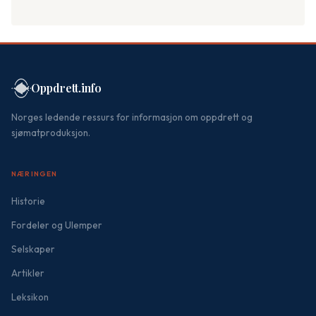
Oppdrett.info
Norges ledende ressurs for informasjon om oppdrett og
sjømatproduksjon.
NÆRINGEN
Historie
Fordeler og Ulemper
Selskaper
Artikler
Leksikon