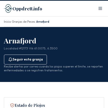
Oppdrett.info
Inicio
Granjas de Peces
Arnafjord
/
/
Arnafjord
Localidad #12173
· Vik
· 61.0075, 6.3500
Seguir esta granja
Recibe alertas por correo cuando los piojos superen el límite, se reporten
enfermedades o se registren tratamientos.
Estado de Piojos