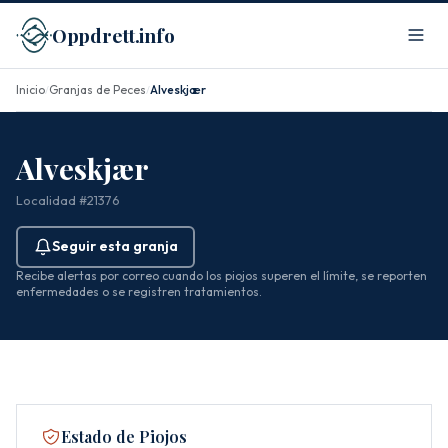
Oppdrett.info
Inicio
Granjas de Peces
Alveskjær
/
/
Alveskjær
Localidad #21376
Seguir esta granja
Recibe alertas por correo cuando los piojos superen el límite, se reporten
enfermedades o se registren tratamientos.
Estado de Piojos