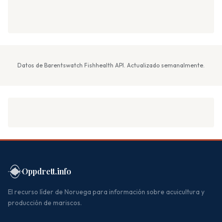
Datos de Barentswatch Fishhealth API. Actualizado semanalmente.
Oppdrett.info
El recurso líder de Noruega para información sobre acuicultura y
producción de mariscos.