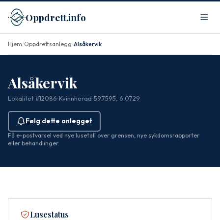
Oppdrett.info
Hjem
Oppdrettsanlegg
Alsåkervik
/
/
Alsåkervik
Lokalitet #12086
· Kvinnherad
· 59.7595, 6.0729
Følg dette anlegget
Få e-postvarsel ved nye lusetall over grensen, nye sykdomsrapporter
eller behandlinger.
Lusestatus