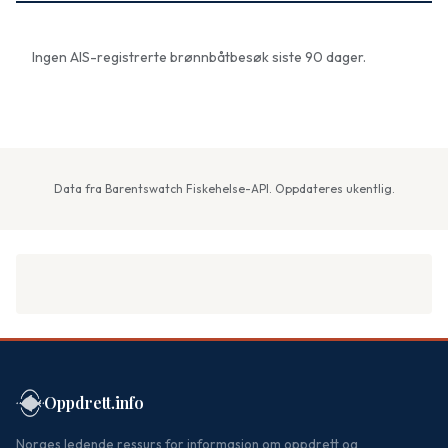
Ingen AIS-registrerte brønnbåtbesøk siste 90 dager.
Data fra Barentswatch Fiskehelse-API. Oppdateres ukentlig.
Oppdrett.info
Norges ledende ressurs for informasjon om oppdrett og