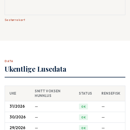
Se større kart
DATA
Ukentlige Lusedata
SNITT VOKSEN
UKE
STATUS
RENSEFISK
HUNNLUS
31/2026
—
—
OK
30/2026
—
—
OK
29/2026
—
—
OK