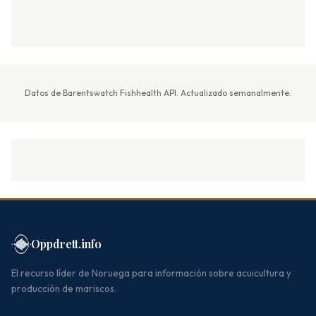
Datos de Barentswatch Fishhealth API. Actualizado semanalmente.
Oppdrett.info
El recurso líder de Noruega para información sobre acuicultura y
producción de mariscos.