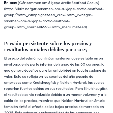
Enlace:
[Går sammen om å kjøpe Arctic Seafood Group]
(https://ilaks.no/gar-sammen-om-a-kjope-arctic-seafood-
group/?mtm_campaign=feed_click&mtm_kwd=gar-
sammen-om-a-kjope-arctic-seafood-
group&mtm_source=RSS2&mtm_medium=feed)
Presión persistente sobre los precios y
resultados anuales débiles para 2025
El precio del salmón continúa manteniéndose estable en un
nivel bajo, en la parte inferior del rango de las 60 coronas, lo
que genera desafíos para la rentabilidad en toda la cadena de
valor. Esto se refleja en las cuentas del año pasado de
empresas como Knutshaugfisk y Nekton Havbruk, las cuales
reportan fuertes caídas en sus resultados. Para Knutshaugfisk,
el resultado se vio reducido debido a un menor volumen y a la
caída de los precios, mientras que Nekton Havbruk en Smøla
también sintió el efecto de los bajos precios de mercado en
2025. Esto subraya la vulnerabilidad de las empresas con