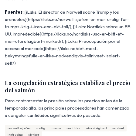
Fuentes:
[iLaks: El director de Norwell sobre Trump y los
aranceles](https://ilaks.no/norwell-sjefen-er-mer-urolig-for-
trumps-krig-i-iran-enn-okt-toll/), [iLaks: Nordlaks sobre un EE.
UU. impredecible](https://ilaks.no/nordlaks-usa-er-blitt-et-
mer-uforutsigbart-marked/), [iLaks: Preocupación por el
acceso al mercado](https://ilaks.no/det-mest-
bekymringsfulle-er-ikke-nodvendigvis-tollnivaet-isolert-
sett/)
La congelación estratégica estabiliza el precio
del salmón
Para contrarrestar la presión sobre los precios antes de la
temporada alta, los principales procesadores han comenzado
a congelar cantidades significativas de pescado.
norwell-sjefen
urolig
trumps
nordlaks:
uforutsigbart
marked
innfrysing
styrker