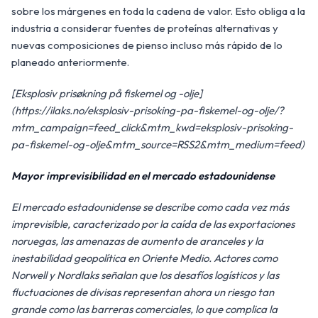
sobre los márgenes en toda la cadena de valor. Esto obliga a la
industria a considerar fuentes de proteínas alternativas y
nuevas composiciones de pienso incluso más rápido de lo
planeado anteriormente.
[Eksplosiv prisøkning på fiskemel og -olje]
(https://ilaks.no/eksplosiv-prisoking-pa-fiskemel-og-olje/?
mtm_campaign=feed_click&mtm_kwd=eksplosiv-prisoking-
pa-fiskemel-og-olje&mtm_source=RSS2&mtm_medium=feed)
Mayor imprevisibilidad en el mercado estadounidense
El mercado estadounidense se describe como cada vez más
imprevisible, caracterizado por la caída de las exportaciones
noruegas, las amenazas de aumento de aranceles y la
inestabilidad geopolítica en Oriente Medio. Actores como
Norwell y Nordlaks señalan que los desafíos logísticos y las
fluctuaciones de divisas representan ahora un riesgo tan
grande como las barreras comerciales, lo que complica la