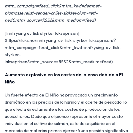
mtm_campaign=feed_click&mtm_kwd=dempet-
biomassevekst-sender-chiles-slaktevolum-rett-
ned&mtm_source=RSS2&mtm_medium=feed)
[Innfrysing av fisk styrker lakseprisen]
(https://ilaks.no/innfrysing-av-fisk-styrker-lakseprisen/?
mtm_campaign=feed_click&mtm_kwd=innfrysing-av-fisk-
styrker-
lakseprisen&mtm_source=RSS2&mtm_medium=feed)
Aumento explosivo en los costes del pienso debido a El
Niño
Un fuerte efecto de El Niño ha provocado un crecimiento
dramático en los precios de la harina y el aceite de pescado, lo
que afecta directamente a los costes de producción de los
acuicultores. Dado que el pienso representa el mayor coste
individual en el cultivo de salmón, este desequilibrio en el
mercado de materias primas ejercerá una presión significativa