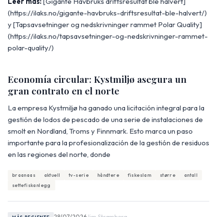
Leer más:
[Gigante Havbruks driftsresultat ble halvert]
(https://ilaks.no/gigante-havbruks-driftsresultat-ble-halvert/)
y [Tapsavsetninger og nedskrivninger rammet Polar Quality]
(https://ilaks.no/tapsavsetninger-og-nedskrivninger-rammet-
polar-quality/)
Economía circular: Kystmiljø asegura un
gran contrato en el norte
La empresa Kystmiljø ha ganado una licitación integral para la
gestión de lodos de pescado de una serie de instalaciones de
smolt en Nordland, Troms y Finnmark. Esto marca un paso
importante para la profesionalización de la gestión de residuos
en las regiones del norte, donde
braanaas
aktuell
tv-serie
håndtere
fiskeslam
større
antall
settefiskanlegg
28/07/2026
Jim Strømberg