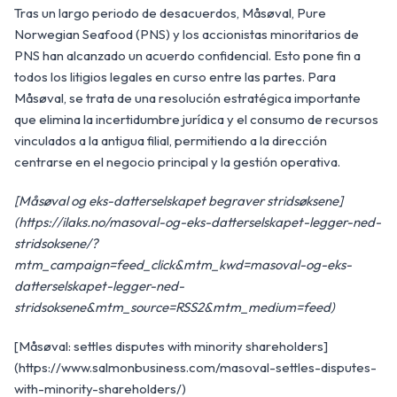
Tras un largo periodo de desacuerdos, Måsøval, Pure
Norwegian Seafood (PNS) y los accionistas minoritarios de
PNS han alcanzado un acuerdo confidencial. Esto pone fin a
todos los litigios legales en curso entre las partes. Para
Måsøval, se trata de una resolución estratégica importante
que elimina la incertidumbre jurídica y el consumo de recursos
vinculados a la antigua filial, permitiendo a la dirección
centrarse en el negocio principal y la gestión operativa.
[Måsøval og eks-datterselskapet begraver stridsøksene]
(https://ilaks.no/masoval-og-eks-datterselskapet-legger-ned-
stridsoksene/?
mtm_campaign=feed_click&mtm_kwd=masoval-og-eks-
datterselskapet-legger-ned-
stridsoksene&mtm_source=RSS2&mtm_medium=feed)
[Måsøval: settles disputes with minority shareholders]
(https://www.salmonbusiness.com/masoval-settles-disputes-
with-minority-shareholders/)