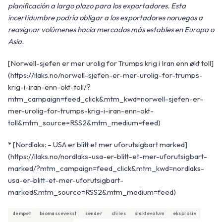
planificación a largo plazo para los exportadores. Esta
incertidumbre podría obligar a los exportadores noruegos a
reasignar volúmenes hacia mercados más estables en Europa o
Asia.
[Norwell-sjefen er mer urolig for Trumps krig i Iran enn økt toll]
(https://ilaks.no/norwell-sjefen-er-mer-urolig-for-trumps-
krig-i-iran-enn-okt-toll/?
mtm_campaign=feed_click&mtm_kwd=norwell-sjefen-er-
mer-urolig-for-trumps-krig-i-iran-enn-okt-
toll&mtm_source=RSS2&mtm_medium=feed)
* [Nordlaks: – USA er blitt et mer uforutsigbart marked]
(https://ilaks.no/nordlaks-usa-er-blitt-et-mer-uforutsigbart-
marked/?mtm_campaign=feed_click&mtm_kwd=nordlaks-
usa-er-blitt-et-mer-uforutsigbart-
marked&mtm_source=RSS2&mtm_medium=feed)
dempet
biomassevekst
sender
chiles
slaktevolum
eksplosiv