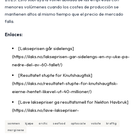
menores volúmenes cuando los costes de producción se
mantienen altos al mismo tiempo que el precio de mercado
falla.
Enlaces:
[Lakseprisen går sidelengs]
(https://ilaks.no/lakseprisen-gar-sidelengs-en-ny-uke-pa-
nedre-del-av-60-tallet/)
[Resultatet stupte for Knutshaugfisk]
(https://ilaks.no/resultatet-stupte-for-knutshaugfisk-
eierne-hentet-likevel-ut-40-millioner/)
[Lave laksepriser ga resultatsmell for Nekton Havbruk]
(https://ilaks.no/lave-laksepriser-
sammen
kjøpe
arctic
seafood
optoscale
vokste
kraftig
marginene