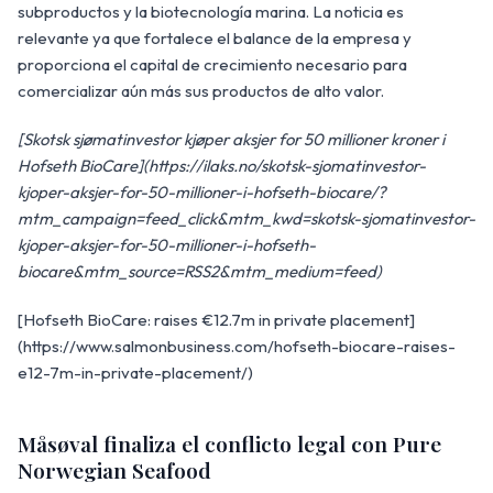
subproductos y la biotecnología marina. La noticia es
relevante ya que fortalece el balance de la empresa y
proporciona el capital de crecimiento necesario para
comercializar aún más sus productos de alto valor.
[Skotsk sjømatinvestor kjøper aksjer for 50 millioner kroner i
Hofseth BioCare](https://ilaks.no/skotsk-sjomatinvestor-
kjoper-aksjer-for-50-millioner-i-hofseth-biocare/?
mtm_campaign=feed_click&mtm_kwd=skotsk-sjomatinvestor-
kjoper-aksjer-for-50-millioner-i-hofseth-
biocare&mtm_source=RSS2&mtm_medium=feed)
[Hofseth BioCare: raises €12.7m in private placement]
(https://www.salmonbusiness.com/hofseth-biocare-raises-
e12-7m-in-private-placement/)
Måsøval finaliza el conflicto legal con Pure
Norwegian Seafood