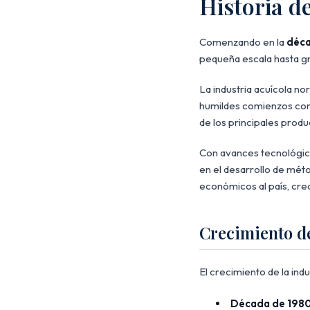
Historia d
Comenzando en la
déca
pequeña escala hasta g
La industria acuícola n
humildes comienzos con 
de los principales produ
Con avances tecnológico
en el desarrollo de mét
económicos al país, crea
Crecimiento d
El crecimiento de la in
Década de 198