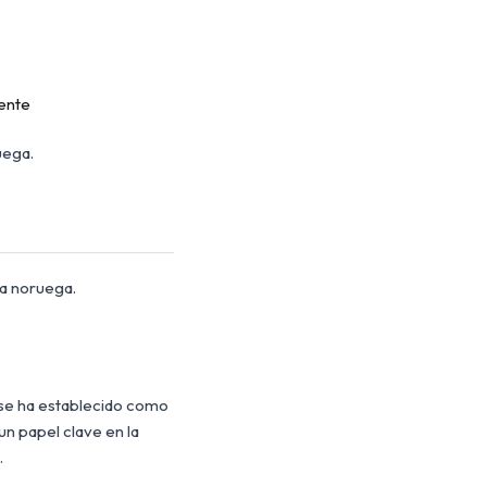
mente
uega.
la noruega.
 se ha establecido como
n papel clave en la
.