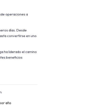
esde operaciones a
meros días. Desde
hasta convertirse en uno
a ha liderado el camino
ntes beneficios
n:
por año