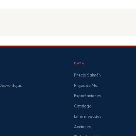
DATA
Precio Salmón
 Desventajas
Piojos de Mar
Exportaciones
Catálogo
Enfermedades
Acciones