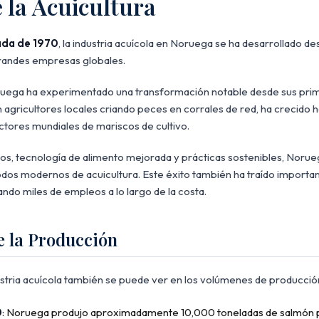
e la Acuicultura
da de 1970
, la industria acuícola en Noruega se ha desarrollado d
randes empresas globales.
oruega ha experimentado una transformación notable desde sus pri
agricultores locales criando peces en corrales de red, ha crecido 
ctores mundiales de mariscos de cultivo.
s, tecnología de alimento mejorada y prácticas sostenibles, Norueg
odos modernos de acuicultura. Este éxito también ha traído importa
ndo miles de empleos a lo largo de la costa.
e la Producción
dustria acuícola también se puede ver en los volúmenes de producció
0
: Noruega produjo aproximadamente 10,000 toneladas de salmón 