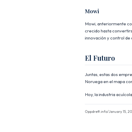
Mowi
Mowi, anteriormente con
crecido hasta convertir
innovación y control de 
El Futuro
Juntas, estas dos empres
Noruega en el mapa com
Hoy, la industria acuíco
Oppdrett.info
/
January 15, 2