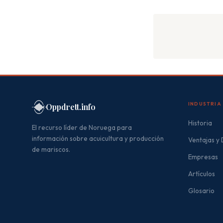
INDUSTRIA
Oppdrett.info
Historia
El recurso líder de Noruega para
información sobre acuicultura y producción
Ventajas y
de mariscos.
Empresas
Artículos
Glosario