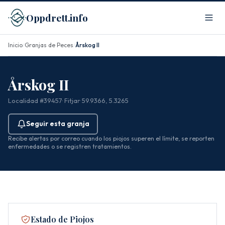
Oppdrett.info
Inicio
Granjas de Peces
Årskog II
/
/
Årskog II
Localidad #39457
· Fitjar
· 59.9366, 5.3265
Seguir esta granja
Recibe alertas por correo cuando los piojos superen el límite, se reporten
enfermedades o se registren tratamientos.
Estado de Piojos