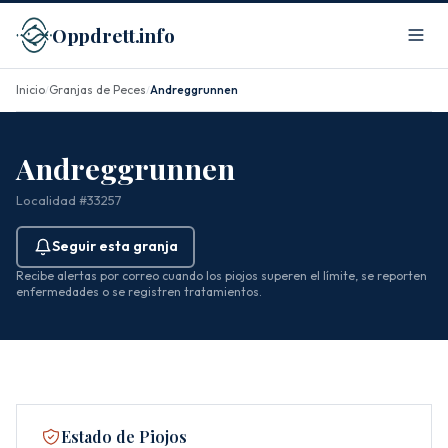
Oppdrett.info
Inicio
Granjas de Peces
Andreggrunnen
/
/
Andreggrunnen
Localidad #33257
Seguir esta granja
Recibe alertas por correo cuando los piojos superen el límite, se reporten
enfermedades o se registren tratamientos.
Estado de Piojos