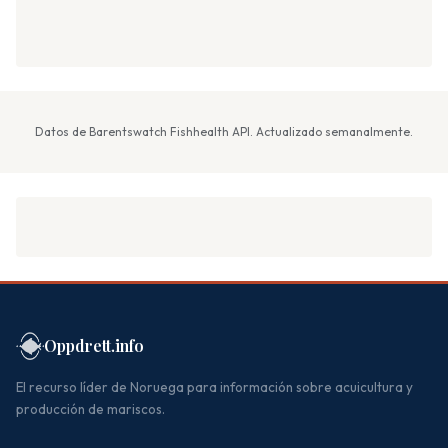
Datos de Barentswatch Fishhealth API. Actualizado semanalmente.
Oppdrett.info
El recurso líder de Noruega para información sobre acuicultura y
producción de mariscos.