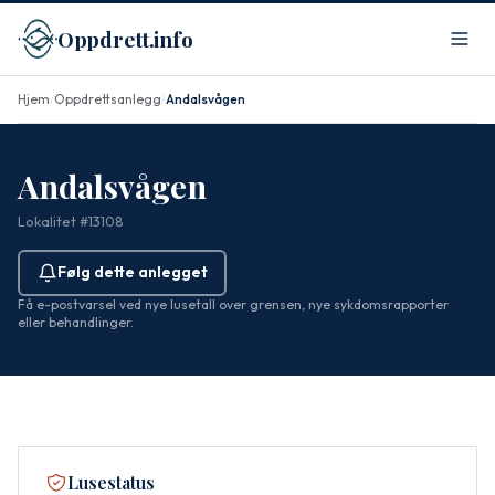
Oppdrett.info
Hjem
Oppdrettsanlegg
Andalsvågen
/
/
Andalsvågen
Lokalitet #13108
Følg dette anlegget
Få e-postvarsel ved nye lusetall over grensen, nye sykdomsrapporter
eller behandlinger.
Lusestatus