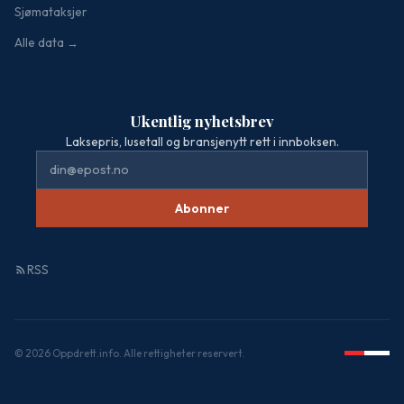
Sjømataksjer
Alle data →
Ukentlig nyhetsbrev
Laksepris, lusetall og bransjenytt rett i innboksen.
Abonner
RSS
© 2026 Oppdrett.info. Alle rettigheter reservert.