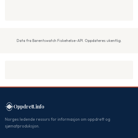
Data fra Barentswatch Fiskehelse-API. Oppdateres ukentlig.
Oppdrett.info
Norges ledende ressurs for informasjon om oppdrett og
sjømatproduksjon.