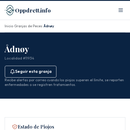
Oppdrett.info
Inicio
Granjas de Peces
Ådnøy
/
/
Ådnøy
Localidad #11934
Seguir esta granja
Recibe alertas por correo cuando los piojos superen el límite, se reporten
enfermedades o se registren tratamientos.
Estado de Piojos