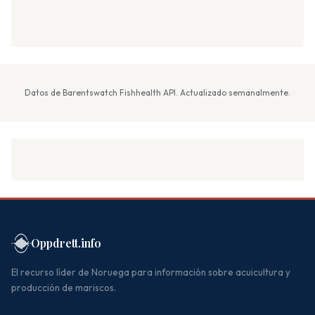
Datos de Barentswatch Fishhealth API. Actualizado semanalmente.
Oppdrett.info
El recurso líder de Noruega para información sobre acuicultura y
producción de mariscos.