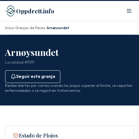
Oppdrett.info
Inicio
Granjas de Peces
Arnøysundet
/
/
Arnøysundet
Localidad #11119
Seguir esta granja
Recibe alertas por correo cuando los piojos superen el límite, se reporten
enfermedades o se registren tratamientos.
Estado de Piojos