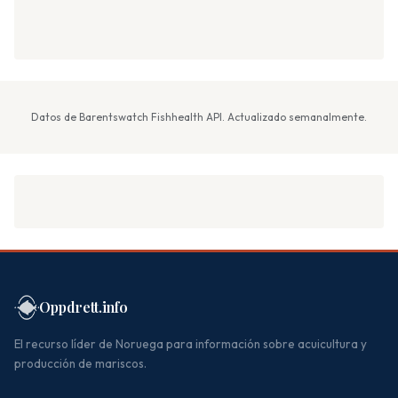
Datos de Barentswatch Fishhealth API. Actualizado semanalmente.
Oppdrett.info
El recurso líder de Noruega para información sobre acuicultura y
producción de mariscos.